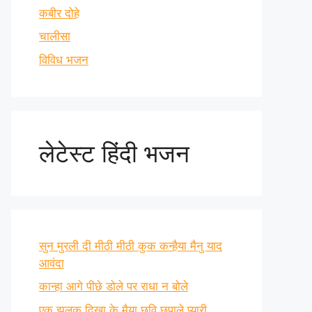
कबीर दोहे
चालीसा
विविध भजन
लेटेस्ट हिंदी भजन
सुन मुरली दी मीठी मीठी कुक कन्हैया मैनु याद
आवंदा
कान्हा आगे पीछे डोले पर राधा न बोले
एक झलक दिखा के मैया छवि छुपाले प्यारी