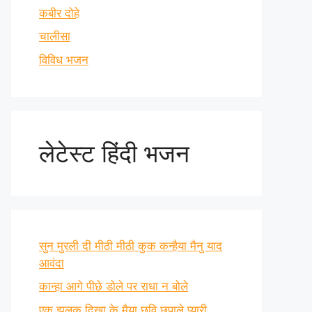
कबीर दोहे
चालीसा
विविध भजन
लेटेस्ट हिंदी भजन
सुन मुरली दी मीठी मीठी कुक कन्हैया मैनु याद
आवंदा
कान्हा आगे पीछे डोले पर राधा न बोले
एक झलक दिखा के मैया छवि छुपाले प्यारी