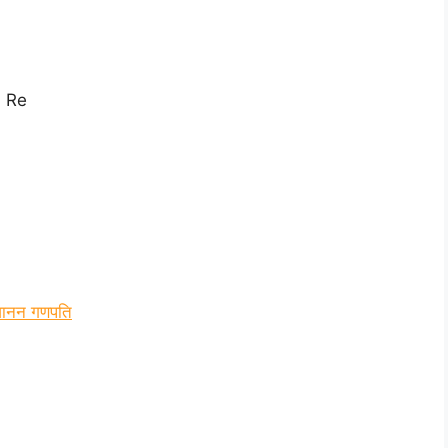
 Re
गजानन गणपति