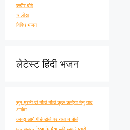
कबीर दोहे
चालीसा
विविध भजन
लेटेस्ट हिंदी भजन
सुन मुरली दी मीठी मीठी कुक कन्हैया मैनु याद
आवंदा
कान्हा आगे पीछे डोले पर राधा न बोले
एक झलक दिखा के मैया छवि छुपाले प्यारी