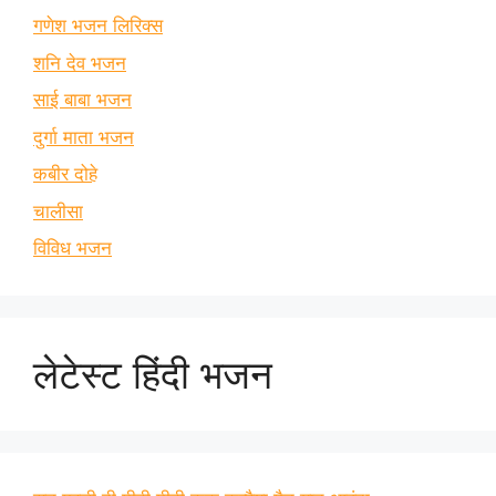
गणेश भजन लिरिक्स
शनि देव भजन
साई बाबा भजन
दुर्गा माता भजन
कबीर दोहे
चालीसा
विविध भजन
लेटेस्ट हिंदी भजन