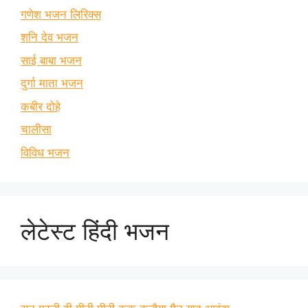
गणेश भजन लिरिक्स
शनि देव भजन
साई बाबा भजन
दुर्गा माता भजन
कबीर दोहे
चालीसा
विविध भजन
लेटेस्ट हिंदी भजन