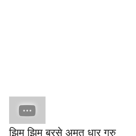
झिम झिम बरसे अमृत धार गुरु