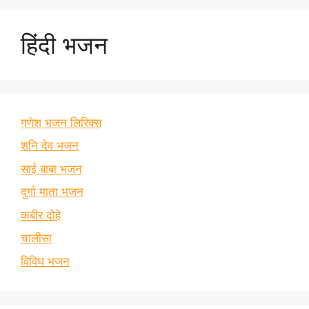
हिंदी भजन
गणेश भजन लिरिक्स
शनि देव भजन
साई बाबा भजन
दुर्गा माता भजन
कबीर दोहे
चालीसा
विविध भजन