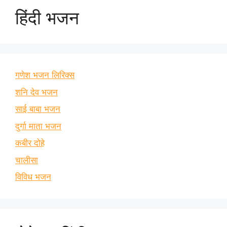
हिंदी भजन
गणेश भजन लिरिक्स
शनि देव भजन
साई बाबा भजन
दुर्गा माता भजन
कबीर दोहे
चालीसा
विविध भजन