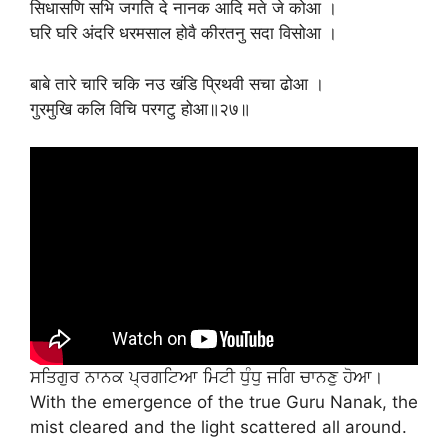
सिधासणि सभि जगति दे नानक आदि मते जे कोआ ।
घरि घरि अंदरि धरमसाल होवै कीरतनु सदा विसोआ ।
बाबे तारे चारि चकि नउ खंडि प्रिथवी सचा ढोआ ।
गुरमुखि कलि विचि परगटु होआ॥२७॥
ਸਤਿਗੁਰ ਨਾਨਕ ਪ੍ਰਗਟਿਆ ਮਿਟੀ ਧੁੰਧੁ ਜਗਿ ਚਾਨਣੁ ਹੋਆ।
With the emergence of the true Guru Nanak, the
mist cleared and the light scattered all around.