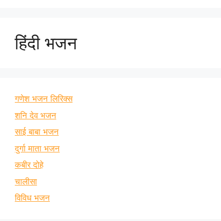
हिंदी भजन
गणेश भजन लिरिक्स
शनि देव भजन
साई बाबा भजन
दुर्गा माता भजन
कबीर दोहे
चालीसा
विविध भजन