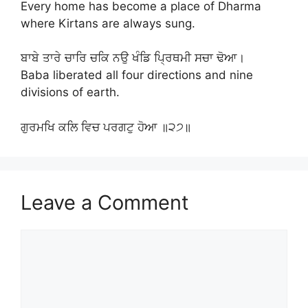
Every home has become a place of Dharma
where Kirtans are always sung.
ਬਾਬੇ ਤਾਰੇ ਚਾਰਿ ਚਕਿ ਨਉ ਖੰਡਿ ਪ੍ਰਿਥਮੀ ਸਚਾ ਢੋਆ।
Baba liberated all four directions and nine
divisions of earth.
ਗੁਰਮਖਿ ਕਲਿ ਵਿਚ ਪਰਗਟੁ ਹੋਆ ॥੨੭॥
Leave a Comment
Comment