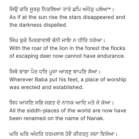
ਜਿਉ ਕਰਿ ਸੂਰਜੁ ਨਿਕਲਿਆ ਤਾਰੇ ਛਪਿ ਅੰਧੇਰੁ ਪਲੋਆ*।
As if at the sun rise the stars disappeared and
the darkness dispelled.
ਸਿੰਘ ਬੁਕੇ ਮਿਰਗਾਵਲੀ ਭੰਨੀ ਜਾਇ ਨ ਧੀਰਿ ਧਰੋਆ।
With the roar of the lion in the forest the flocks
of escaping deer now cannot have endurance.
ਜਿਥੇ ਬਾਬਾ ਪੈਰ ਧਰਿ ਪੂਜਾ ਆਸਣੁ ਥਾਪਣਿ ਸੋਆ।
Wherever Baba put his feet, a place of worship
was erected and established.
ਸਿਧ ਆਸਣਿ ਸਭਿ ਜਗਤ ਦੇ ਨਾਨਕ ਆਦਿ ਮਤੇ ਜੇ ਕੋਆ।
All the siddh-places of the world are now have
been renamed on the name of Nanak.
ਘਰਿ ਘਰਿ ਅੰਦਰਿ ਧਰਮਸਾਲ ਹੋਵੈ ਕੀਰਤਨੁ ਸਦਾ ਵਿਸੋਆ।