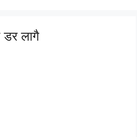
ै डर लागै