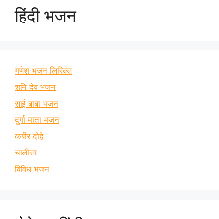
हिंदी भजन
गणेश भजन लिरिक्स
शनि देव भजन
साई बाबा भजन
दुर्गा माता भजन
कबीर दोहे
चालीसा
विविध भजन