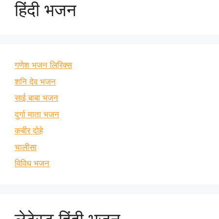
हिंदी भजन
गणेश भजन लिरिक्स
शनि देव भजन
साई बाबा भजन
दुर्गा माता भजन
कबीर दोहे
चालीसा
विविध भजन