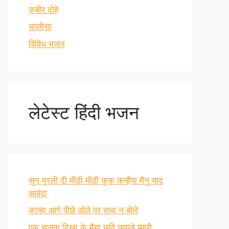
कबीर दोहे
चालीसा
विविध भजन
लेटेस्ट हिंदी भजन
सुन मुरली दी मीठी मीठी कुक कन्हैया मैनु याद
आवंदा
कान्हा आगे पीछे डोले पर राधा न बोले
एक झलक दिखा के मैया छवि छुपाले प्यारी