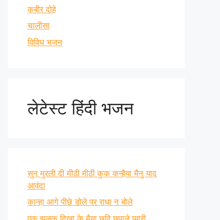
कबीर दोहे
चालीसा
विविध भजन
लेटेस्ट हिंदी भजन
सुन मुरली दी मीठी मीठी कुक कन्हैया मैनु याद
आवंदा
कान्हा आगे पीछे डोले पर राधा न बोले
एक झलक दिखा के मैया छवि छुपाले प्यारी