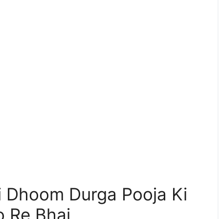
i Dhoom Durga Pooja Ki
 Re Bhai