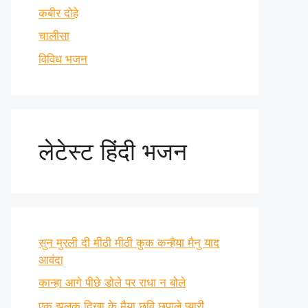
कबीर दोहे
चालीसा
विविध भजन
लेटेस्ट हिंदी भजन
सुन मुरली दी मीठी मीठी कुक कन्हैया मैनु याद
आवंदा
कान्हा आगे पीछे डोले पर राधा न बोले
एक झलक दिखा के मैया छवि छुपाले प्यारी