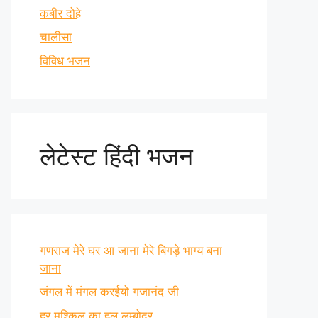
कबीर दोहे
चालीसा
विविध भजन
लेटेस्ट हिंदी भजन
गणराज मेरे घर आ जाना मेरे बिगड़े भाग्य बना
जाना
जंगल में मंगल करईयो गजानंद जी
हर मुश्किल का हल लम्बोदर