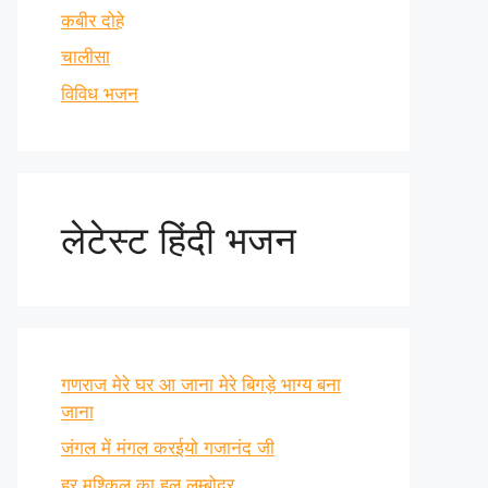
कबीर दोहे
चालीसा
विविध भजन
लेटेस्ट हिंदी भजन
गणराज मेरे घर आ जाना मेरे बिगड़े भाग्य बना
जाना
जंगल में मंगल करईयो गजानंद जी
हर मुश्किल का हल लम्बोदर