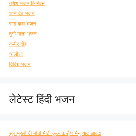
गणेश भजन लिरिक्स
शनि देव भजन
साई बाबा भजन
दुर्गा माता भजन
कबीर दोहे
चालीसा
विविध भजन
लेटेस्ट हिंदी भजन
सुन मुरली दी मीठी मीठी कुक कन्हैया मैनु याद आवंदा