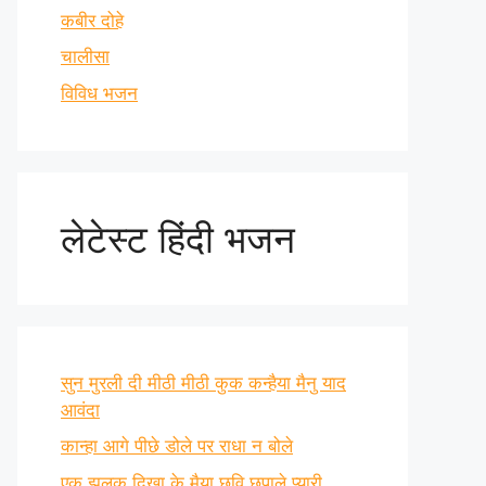
कबीर दोहे
चालीसा
विविध भजन
लेटेस्ट हिंदी भजन
सुन मुरली दी मीठी मीठी कुक कन्हैया मैनु याद
आवंदा
कान्हा आगे पीछे डोले पर राधा न बोले
एक झलक दिखा के मैया छवि छुपाले प्यारी