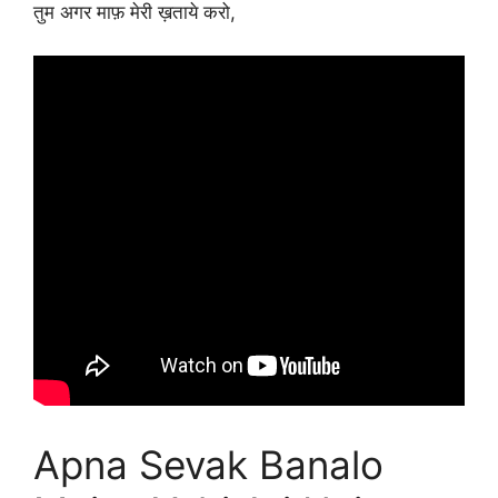
तुम अगर माफ़ मेरी ख़ताये करो,
Apna Sevak Banalo