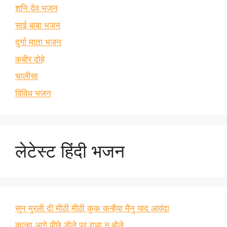
शनि देव भजन
साई बाबा भजन
दुर्गा माता भजन
कबीर दोहे
चालीसा
विविध भजन
लेटेस्ट हिंदी भजन
सुन मुरली दी मीठी मीठी कुक कन्हैया मैनु याद आवंदा
कान्हा आगे पीछे डोले पर राधा न बोले