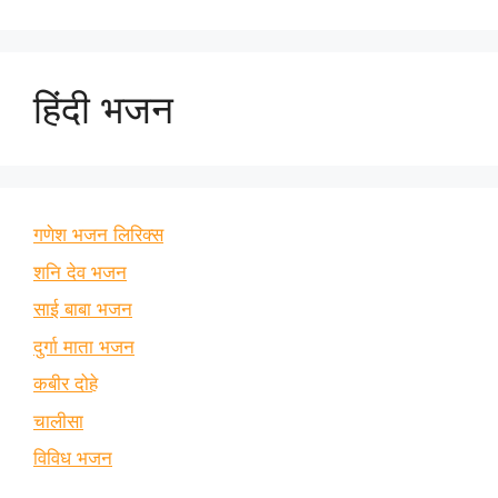
हिंदी भजन
गणेश भजन लिरिक्स
शनि देव भजन
साई बाबा भजन
दुर्गा माता भजन
कबीर दोहे
चालीसा
विविध भजन