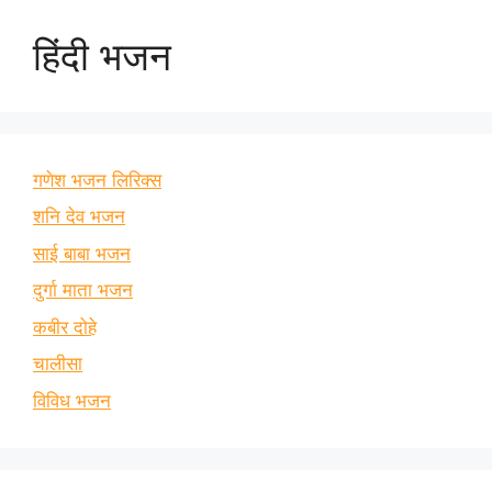
हिंदी भजन
गणेश भजन लिरिक्स
शनि देव भजन
साई बाबा भजन
दुर्गा माता भजन
कबीर दोहे
चालीसा
विविध भजन