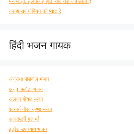
मन में इक हलचल है होती याद तेरी जब आती है
कान्हा सब गोपियन को प्यारा रे
हिंदी भजन गायक
अनुराधा पौडवाल भजन
अनूप जलोटा भजन
अलका गोयल भजन
आचार्य गौरव कृष्णा भजन
आनंदमूर्ती गुरु माँ
इंद्रेश उपाध्याय भजन