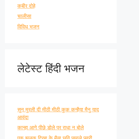
कबीर दोहे
चालीसा
विविध भजन
लेटेस्ट हिंदी भजन
सुन मुरली दी मीठी मीठी कुक कन्हैया मैनु याद
आवंदा
कान्हा आगे पीछे डोले पर राधा न बोले
एक झलक दिखा के मैया छवि छुपाले प्यारी