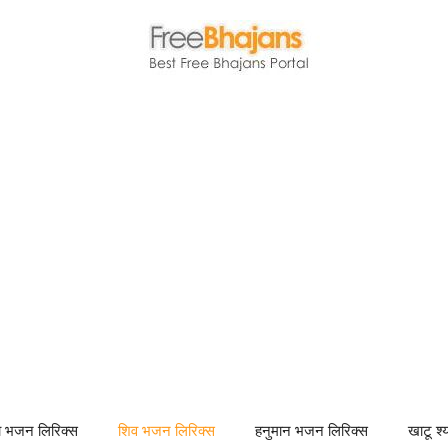
णा भजन लिरिक्स
शिव भजन लिरिक्स
हनुमान भजन लिरिक्स
खाटू श