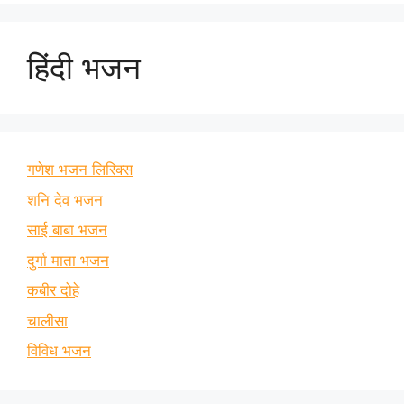
हिंदी भजन
गणेश भजन लिरिक्स
शनि देव भजन
साई बाबा भजन
दुर्गा माता भजन
कबीर दोहे
चालीसा
विविध भजन