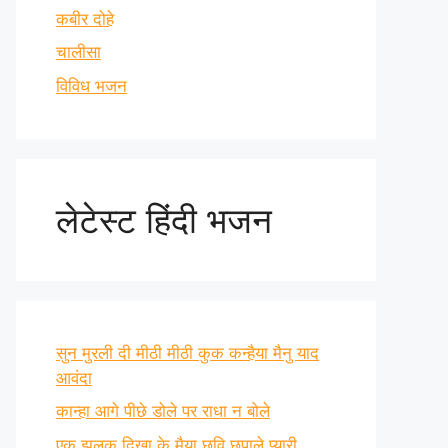
कबीर दोहे
चालीसा
विविध भजन
लेटेस्ट हिंदी भजन
सुन मुरली दी मीठी मीठी कुक कन्हैया मैनु याद
आवंदा
कान्हा आगे पीछे डोले पर राधा न बोले
एक झलक दिखा के मैया छवि छुपाले प्यारी