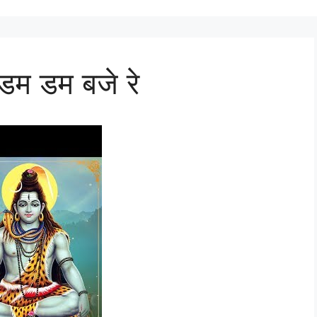
 डम डम बजे रे