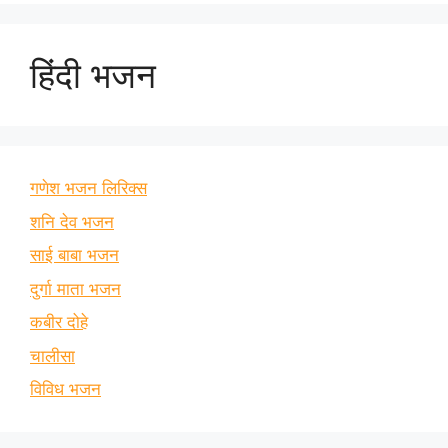
हिंदी भजन
गणेश भजन लिरिक्स
शनि देव भजन
साई बाबा भजन
दुर्गा माता भजन
कबीर दोहे
चालीसा
विविध भजन