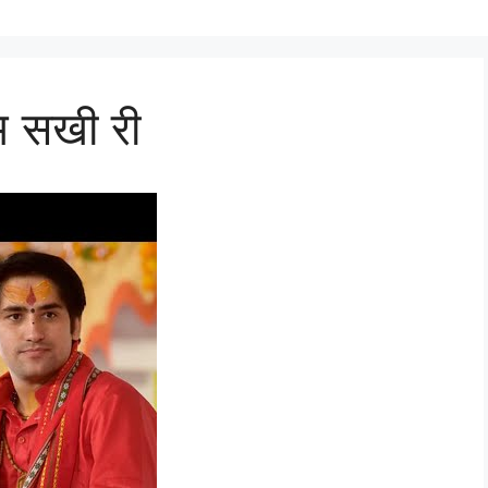
म सखी री