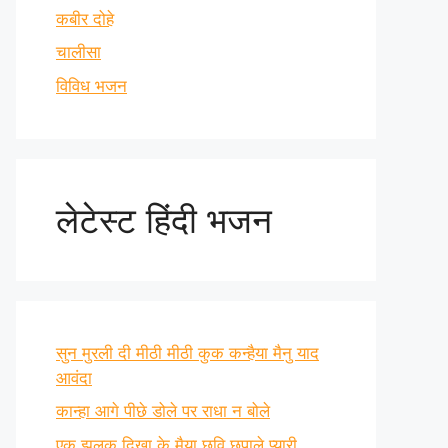
कबीर दोहे
चालीसा
विविध भजन
लेटेस्ट हिंदी भजन
सुन मुरली दी मीठी मीठी कुक कन्हैया मैनु याद
आवंदा
कान्हा आगे पीछे डोले पर राधा न बोले
एक झलक दिखा के मैया छवि छुपाले प्यारी