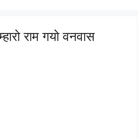
ं म्हारो राम गयो वनवास