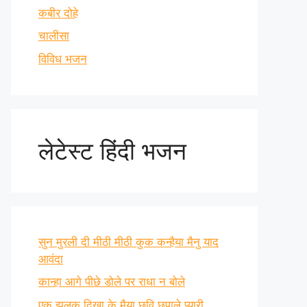
कबीर दोहे
चालीसा
विविध भजन
लेटेस्ट हिंदी भजन
सुन मुरली दी मीठी मीठी कुक कन्हैया मैनु याद
आवंदा
कान्हा आगे पीछे डोले पर राधा न बोले
एक झलक दिखा के मैया छवि छुपाले प्यारी