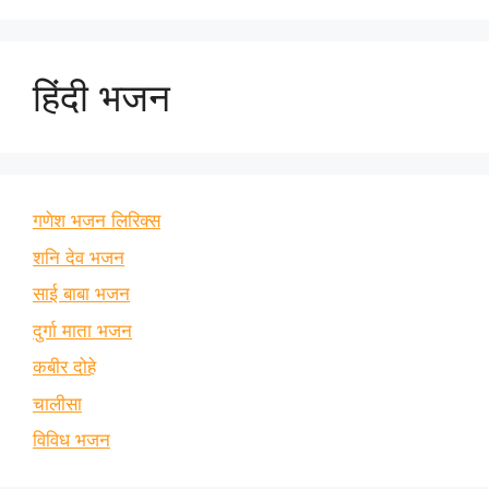
हिंदी भजन
गणेश भजन लिरिक्स
शनि देव भजन
साई बाबा भजन
दुर्गा माता भजन
कबीर दोहे
चालीसा
विविध भजन