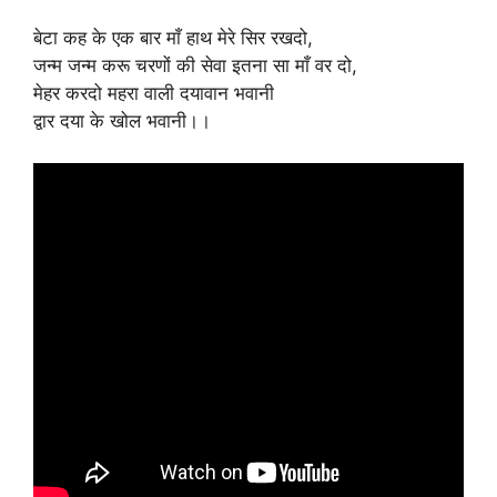
बेटा कह के एक बार माँ हाथ मेरे सिर रखदो,
जन्म जन्म करू चरणों की सेवा इतना सा माँ वर दो,
मेहर करदो महरा वाली दयावान भवानी
द्वार दया के खोल भवानी।।