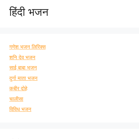
हिंदी भजन
गणेश भजन लिरिक्स
शनि देव भजन
साई बाबा भजन
दुर्गा माता भजन
कबीर दोहे
चालीसा
विविध भजन