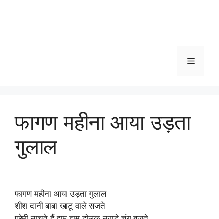
Menu
फागण महीना आया उड़ता
गुलाल
फागण महीना आया उड़ता गुलाल
शीश दानी बाबा खाटू वाले सजते
प्रेमी नाचते हैं झूम झूम ढोलक नगाड़े चंग बजते