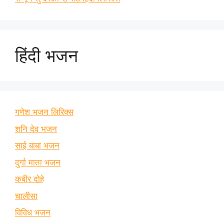
हिंदी भजन
गणेश भजन लिरिक्स
शनि देव भजन
साई बाबा भजन
दुर्गा माता भजन
कबीर दोहे
चालीसा
विविध भजन