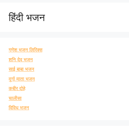
हिंदी भजन
गणेश भजन लिरिक्स
शनि देव भजन
साई बाबा भजन
दुर्गा माता भजन
कबीर दोहे
चालीसा
विविध भजन