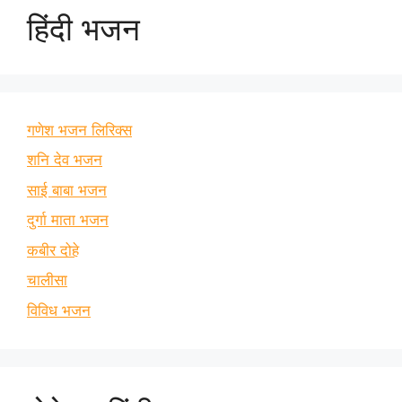
हिंदी भजन
गणेश भजन लिरिक्स
शनि देव भजन
साई बाबा भजन
दुर्गा माता भजन
कबीर दोहे
चालीसा
विविध भजन