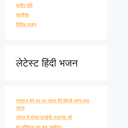
कबीर दोहे
चालीसा
विविध भजन
लेटेस्ट हिंदी भजन
गणराज मेरे घर आ जाना मेरे बिगड़े भाग्य बना
जाना
जंगल में मंगल करईयो गजानंद जी
हर मुश्किल का हल लम्बोदर