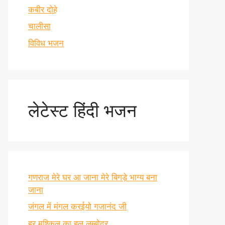
कबीर दोहे
चालीसा
विविध भजन
लेटेस्ट हिंदी भजन
गणराज मेरे घर आ जाना मेरे बिगड़े भाग्य बना
जाना
जंगल में मंगल करईयो गजानंद जी
हर मुश्किल का हल लम्बोदर