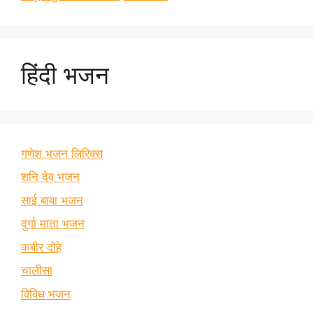
हिंदी भजन
गणेश भजन लिरिक्स
शनि देव भजन
साई बाबा भजन
दुर्गा माता भजन
कबीर दोहे
चालीसा
विविध भजन