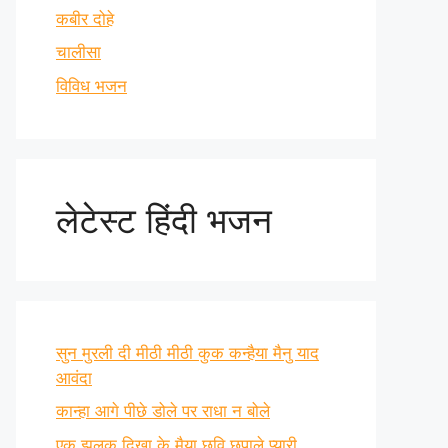
कबीर दोहे
चालीसा
विविध भजन
लेटेस्ट हिंदी भजन
सुन मुरली दी मीठी मीठी कुक कन्हैया मैनु याद
आवंदा
कान्हा आगे पीछे डोले पर राधा न बोले
एक झलक दिखा के मैया छवि छुपाले प्यारी