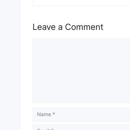
Leave a Comment
Comment
Name
Email