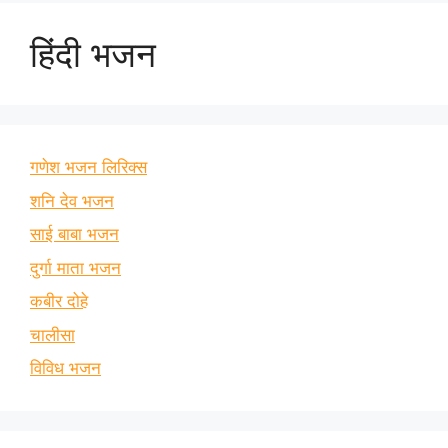
हिंदी भजन
गणेश भजन लिरिक्स
शनि देव भजन
साई बाबा भजन
दुर्गा माता भजन
कबीर दोहे
चालीसा
विविध भजन