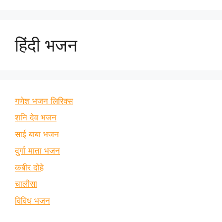
हिंदी भजन
गणेश भजन लिरिक्स
शनि देव भजन
साई बाबा भजन
दुर्गा माता भजन
कबीर दोहे
चालीसा
विविध भजन