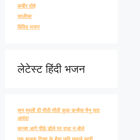
कबीर दोहे
चालीसा
विविध भजन
लेटेस्ट हिंदी भजन
सुन मुरली दी मीठी मीठी कुक कन्हैया मैनु याद
आवंदा
कान्हा आगे पीछे डोले पर राधा न बोले
एक झलक दिखा के मैया छवि छुपाले प्यारी