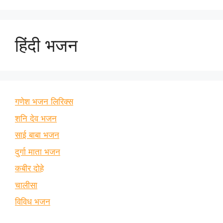
हिंदी भजन
गणेश भजन लिरिक्स
शनि देव भजन
साई बाबा भजन
दुर्गा माता भजन
कबीर दोहे
चालीसा
विविध भजन