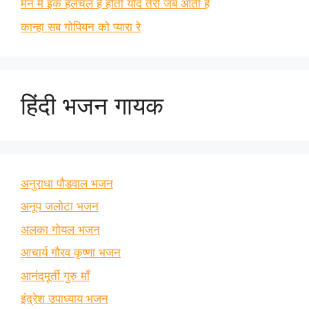
मन में इक हलचल है होती याद तेरी जब आती है
कान्हा सब गोपियन को प्यारा रे
हिंदी भजन गायक
अनुराधा पौडवाल भजन
अनूप जलोटा भजन
अलका गोयल भजन
आचार्य गौरव कृष्णा भजन
आनंदमूर्ती गुरु माँ
इंद्रेश उपाध्याय भजन