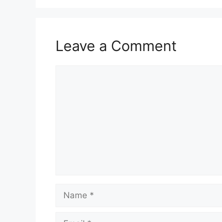
Leave a Comment
Comment
Name
Email