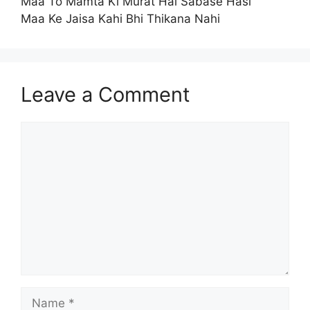
Maa To Mamta Ki Murat Hai Sabase Hasi
Maa Ke Jaisa Kahi Bhi Thikana Nahi
Leave a Comment
Comment
Name