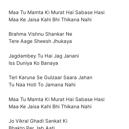
Maa Tu Mamta Ki Murat Hai Sabase Hasi
Maa Ke Jaisa Kahi Bhi Thikana Nahi
Brahma Vishnu Shankar Ne
Tere Aage Sheesh Jhukaya
Jagdambey Tu Hai Jag Janani
Iss Duniya Ko Banaya
Teri Karuna Se Gulzaar Saara Jahan
Tu Naa Hoti To Jamana Nahi
Maa Tu Mamta Ki Murat Hai Sabase Hasi
Maa Ke Jaisa Kahi Bhi Thikana Nahi
Jo Vikral Ghadi Sankat Ki
Bhakto Per Jab Aati