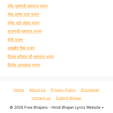
प्रेम भूषणजी महाराज भजन
भैया कृष्णा दास भजन
रमेश भाई ओझा भजन
राजनजी महाराज भजन
रोमी भजन
लखबीर सिंह भजन
विजय कौशल जी महाराज भजन
विनोद अग्रवाल भजन
Home
About Us
Privacy Policy
Disclaimer
contact-us
Submit Bhajan
© 2026 Free Bhajans - Hindi Bhajan Lyrics Website
•