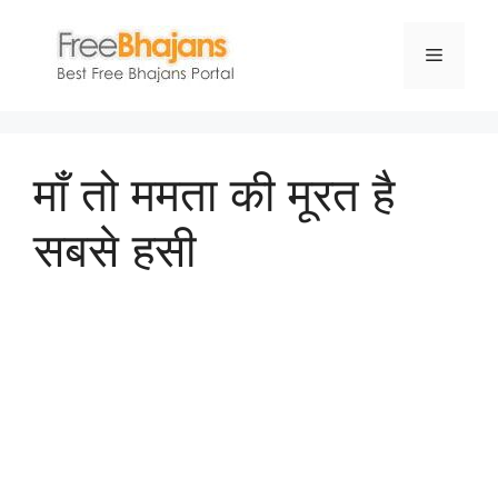
Skip
to
Menu
content
माँ तो ममता की मूरत है
सबसे हसी