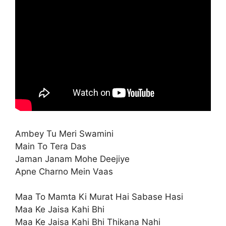
Ambey Tu Meri Swamini
Main To Tera Das
Jaman Janam Mohe Deejiye
Apne Charno Mein Vaas
Maa To Mamta Ki Murat Hai Sabase Hasi
Maa Ke Jaisa Kahi Bhi
Maa Ke Jaisa Kahi Bhi Thikana Nahi