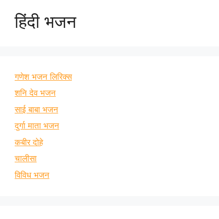
हिंदी भजन
गणेश भजन लिरिक्स
शनि देव भजन
साई बाबा भजन
दुर्गा माता भजन
कबीर दोहे
चालीसा
विविध भजन