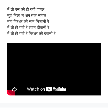
मैं तो रस की हो गयी पागल
मुझे मिला न अब तक सांवल
मोपे गिरधर की नाम निशानी रे
मैं तो हो गयी रे श्याम दीवानी रे
मैं तो हो गयी रे गिरधर की देवानी रे