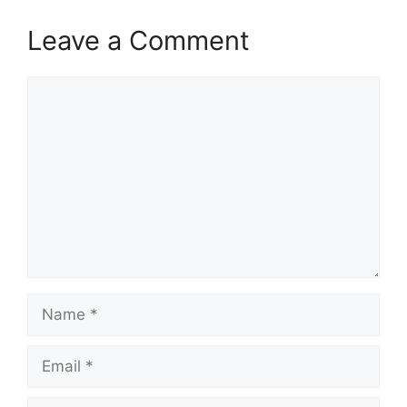
Leave a Comment
Comment
Name
Email
Website