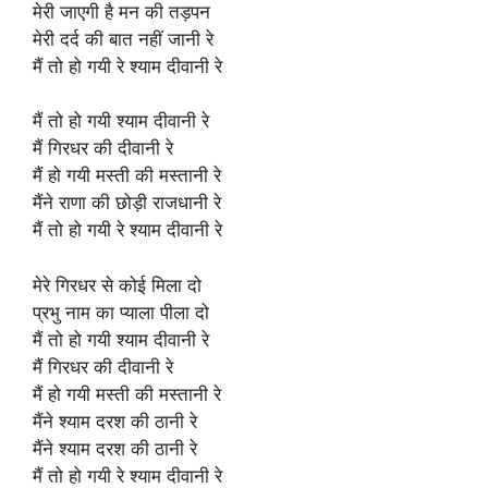
मेरी जाएगी है मन की तड़पन
मेरी दर्द की बात नहीं जानी रे
मैं तो हो गयी रे श्याम दीवानी रे
मैं तो हो गयी श्याम दीवानी रे
मैं गिरधर की दीवानी रे
मैं हो गयी मस्ती की मस्तानी रे
मैंने राणा की छोड़ी राजधानी रे
मैं तो हो गयी रे श्याम दीवानी रे
मेरे गिरधर से कोई मिला दो
प्रभु नाम का प्याला पीला दो
मैं तो हो गयी श्याम दीवानी रे
मैं गिरधर की दीवानी रे
मैं हो गयी मस्ती की मस्तानी रे
मैंने श्याम दरश की ठानी रे
मैंने श्याम दरश की ठानी रे
मैं तो हो गयी रे श्याम दीवानी रे