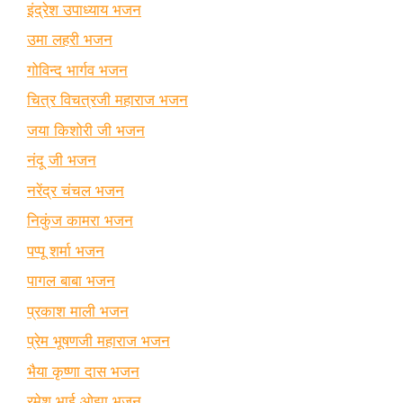
इंद्रेश उपाध्याय भजन
उमा लहरी भजन
गोविन्द भार्गव भजन
चित्र विचत्रजी महाराज भजन
जया किशोरी जी भजन
नंदू जी भजन
नरेंद्र चंचल भजन
निकुंज कामरा भजन
पप्पू शर्मा भजन
पागल बाबा भजन
प्रकाश माली भजन
प्रेम भूषणजी महाराज भजन
भैया कृष्णा दास भजन
रमेश भाई ओझा भजन